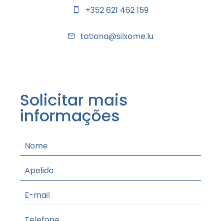
+352 621 462 159
tatiana@silxome.lu
Solicitar mais
informações