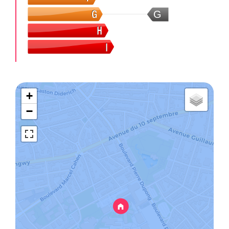
G
+
−