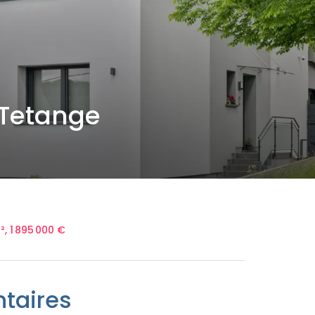
 Tetange
, 1 895 000 €
taires