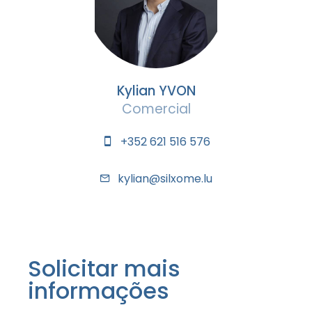
Kylian YVON
Comercial
+352 621 516 576
kylian@silxome.lu
Solicitar mais
informações