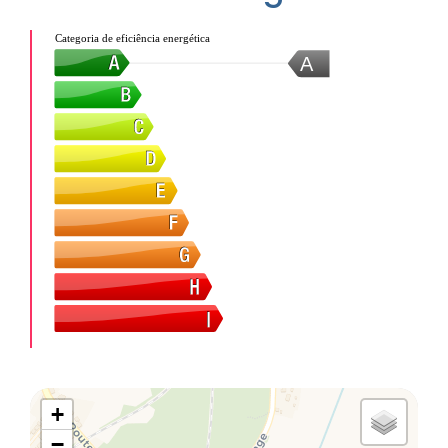
Categoria de eficiência energética
A
+
−