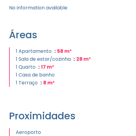
No information available
Áreas
1 Apartamento
58 m²
1 Sala de estar/cozinha
28 m²
1 Quarto
17 m²
1 Casa de banho
1 Terraço
8 m²
Proximidades
Aeroporto